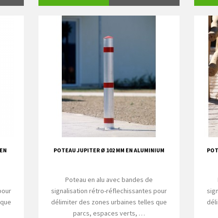
 EN
POTEAU JUPITER Ø 102 MM EN ALUMINIUM
POT
e
Poteau en alu avec bandes de
pour
signalisation rétro-réflechissantes pour
sig
 que
délimiter des zones urbaines telles que
dél
parcs, espaces verts, …