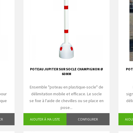
POTEAU JUPITER SUR SOCLE CHAMPIGNON Ø
POTE
60 MM
e
Ensemble "poteau en plastique-socle" de
pour
délimitation mobile et efficace. Le socle
sig
 que
se fixe à l'aide de chevilles ou se place en
dél
pose...
ER
AJOUTER À MA LISTE
CONFIGURER
AJOU