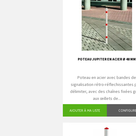
POTEAU JUPITER EN ACIER Ø 48 MM
Poteau en acier avec bandes d
signalisation rétro-réflechissantes 
délimiter, avec des chaînes fixées 
aux œillets de...
AJOUTER À MA LISTE
CONFIGUR