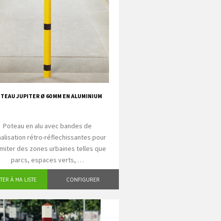
TEAU JUPITER Ø 60 MM EN ALUMINIUM
Poteau en alu avec bandes de
nalisation rétro-réflechissantes pour
imiter des zones urbaines telles que
parcs, espaces verts, …
TER À MA LISTE
CONFIGURER