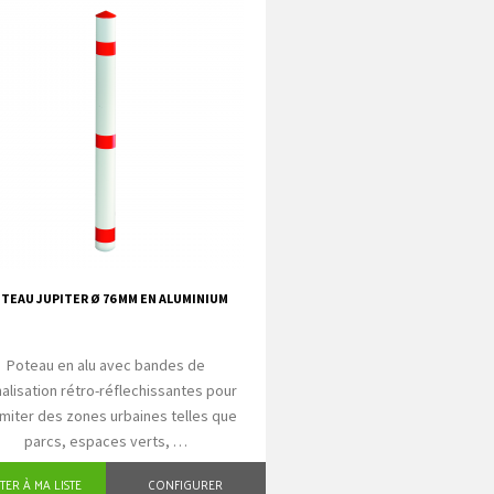
TEAU JUPITER Ø 76 MM EN ALUMINIUM
Poteau en alu avec bandes de
nalisation rétro-réflechissantes pour
imiter des zones urbaines telles que
parcs, espaces verts, …
TER À MA LISTE
CONFIGURER