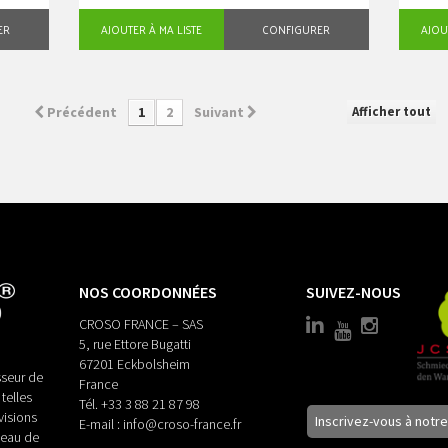
ER
AJOUTER À MA LISTE
CONFIGURER
AJOU
Afficher tout
Précédent
1
2
Suivant
NOS COORDONNÉES
SUIVEZ-NOUS
CROSO FRANCE – SAS
5, rue Ettore Bugatti
67201 Eckbolsheim
seur de
France
telles
Tél.
+33 3 88 21 87 98
visions
Inscrivez-vous à notr
E-mail :
info@croso-france.fr
veau de