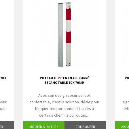
70 X
POTEAU JUPITER EN ALU CARRÉ
PO
ESCAMOTABLE 70 X 70 MM
e
Avec son design sécurisant et
pour
confortable, c'est la solution idéale pour
sig
 que
bloquer temporairement l'accès à
dél
certains chemins ou routes....
ER
AJOUTER À MA LISTE
CONFIGURER
AJOU