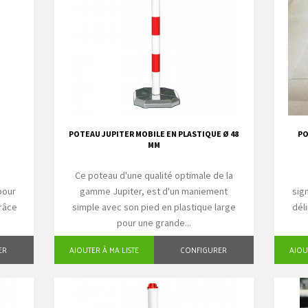
POTEAU JUPITER MOBILE EN PLASTIQUE Ø 48
PO
MM
e
Ce poteau d'une qualité optimale de la
pour
gamme Jupiter, est d'un maniement
sig
grâce
simple avec son pied en plastique large
dél
pour une grande...
ER
AJOUTER À MA LISTE
CONFIGURER
AJOU