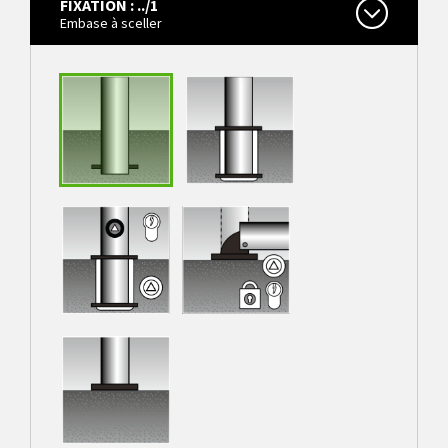
FIXATION : ../1
Aluminium
Embase à sceller
Fixé dans un
fourreau,
amovible, sans
Embase à sceller
verrouillage
fixé dans un
embase sur
fourreau,
platine 200 x 100
amovible, avec
mm, basculable,
verrouillage
avec verrouillage