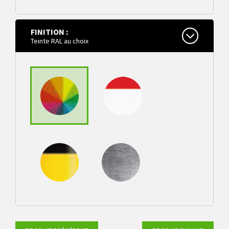
embase sur
platine 200 x 200
mm mm à
FINITION :
cheviller
Teinte RAL au choix
Teinte RAL au
choix
rouge/blanc