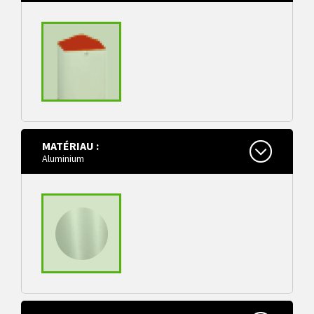
MATÉRIAU :
tête pyramide
Aluminium