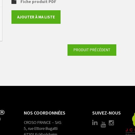
Fiche produit PDF
AJOUTER À MA LISTE
PRODUIT PRÉCÉDENT
NOS COORDONNÉES
SUIVEZ-NOUS
CROSO FRANCE – SAS
5, rue Ettore Bugatti
67201 Eckbolsheim