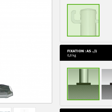
FIXATION : AS ../1
0,8 kg
Tête Plate