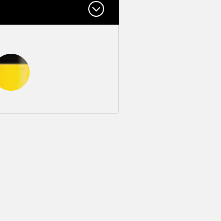
3,5 kg
une/noir