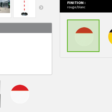
FINITION :
rouge/blanc
0,8 kg
rouge/blanc
ja