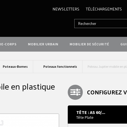
NEWSLETTERS
TÉLÉCHARGEMENTS
DE-CORPS
MOBILIER URBAIN
MOBILIER DE SÉCURITÉ
GU
Poteaux-Bornes
Poteaux fonctionnels
Poteau Jupiter mobile en p
ile en plastique
CONFIGUREZ 
TÊTE : AS 60/...
Tête Plate