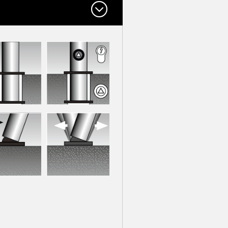
é dans un
fixé dans un
au, amovible,
fourreau, amovible,
verrouillage
avec verrouillage
sur platine à
platine avec
ressort avec pointe
e de rupture
de rupture