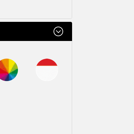
 RAL au choix
rouge/blanc