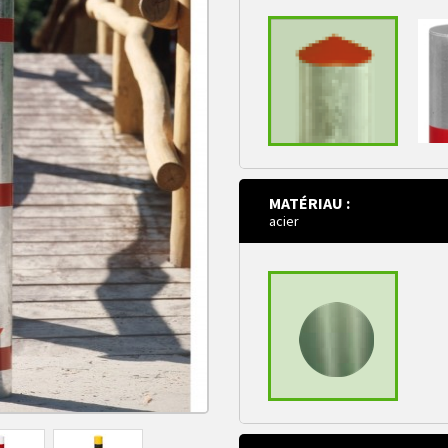
MATÉRIAU :
acier
tête pyramide
t