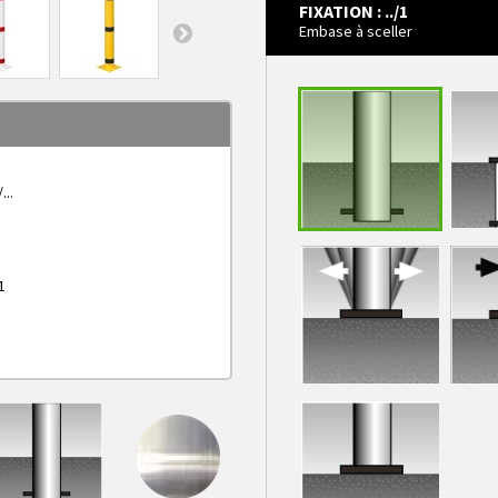
FIXATION : ../1
Embase à sceller
acier
...
Fix
1
fourre
Embase à sceller
sans 
sur platine à
sur 
ressort
point