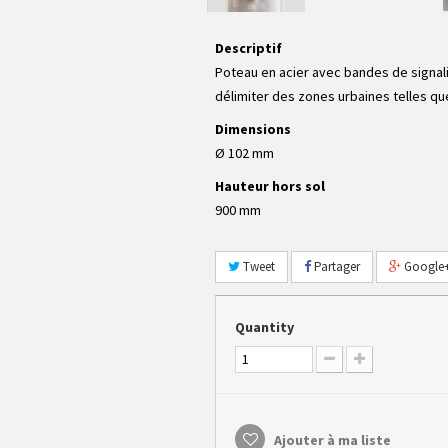
Descriptif
Poteau en acier avec bandes de signali
délimiter des zones urbaines telles q
Dimensions
Ø 102 mm
Hauteur hors sol
900 mm
Tweet
Partager
Google
Quantity
Ajouter à ma liste