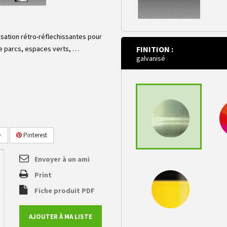
sation rétro-réflechissantes pour
embase sur platine
ue parcs, espaces verts, …
FINITION :
200 x 200 mm mm à
galvanisé
cheviller
+
Pinterest
Envoyer à un ami
Print
galvanisé
Teinte
Fiche produit PDF
AJOUTER À MA LISTE