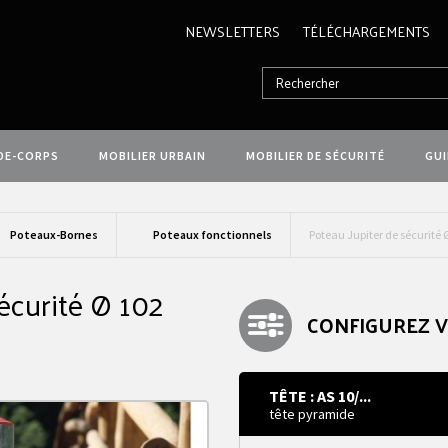
NEWSLETTERS
TÉLÉCHARGEMENTS
DE-CORPS
MOBILIER URBAIN
MOBILIER DE SÉCURITÉ
GU
Poteaux-Bornes
Poteaux fonctionnels
Poteau Jupiter de sécurité
écurité Ø 102
CONFIGUREZ 
TÊTE : AS 10/...
tête pyramide