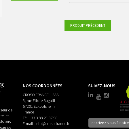
jaune/noir
PRODUIT PRÉCÉDENT
NOS COORDONNÉES
SUIVEZ-NOUS
CROSO FRANCE – SAS
5, rue Ettore Bugatti
67201 Eckbolsheim
seur de
France
telles
Tél.
+33 3 88 21 87 98
visions
Inscrivez-vous à notr
E-mail :
info@croso-france.fr
veau de