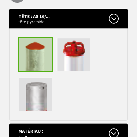
TÊTE : AS 16/...
tête pyramide
tête pyramide
tête chaîne
MATÉRIAU :
tête plate
acier