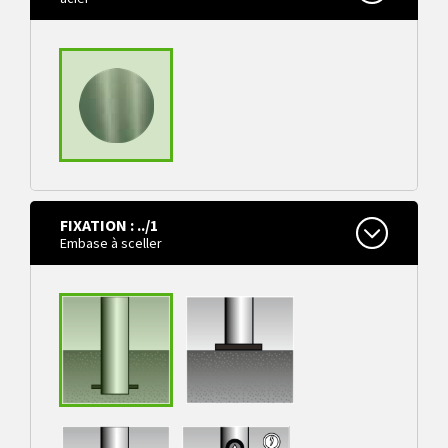
FIXATION : ../1
acier
Embase à sceller