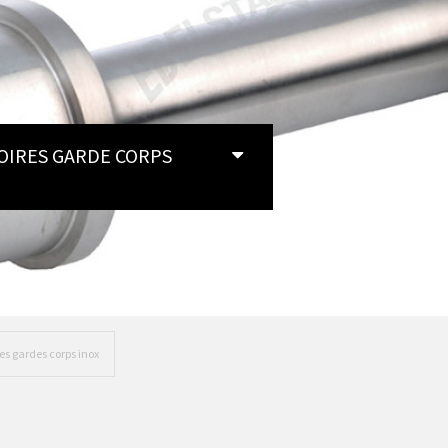
CROSO FR
INOX
es gardes corps inox