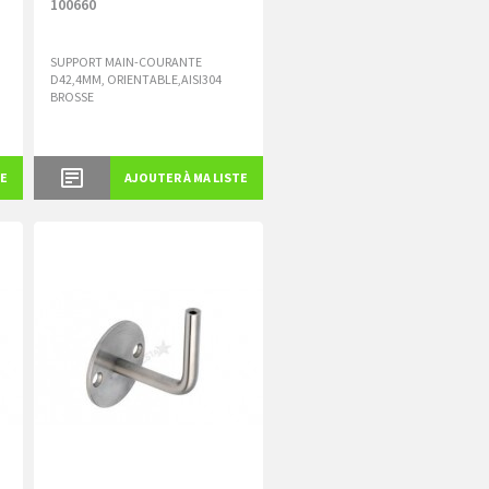
100660
SUPPORT MAIN-COURANTE
D42,4MM, ORIENTABLE,AISI304
BROSSE
TE
AJOUTER À MA LISTE