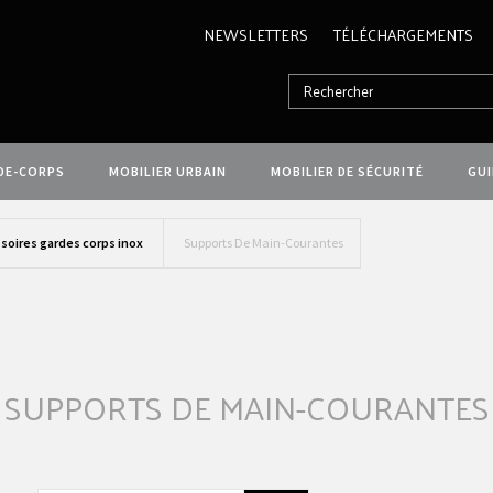
NEWSLETTERS
TÉLÉCHARGEMENTS
DE-CORPS
MOBILIER URBAIN
MOBILIER DE SÉCURITÉ
GU
soires gardes corps inox
Supports De Main-Courantes
SUPPORTS DE MAIN-COURANTES