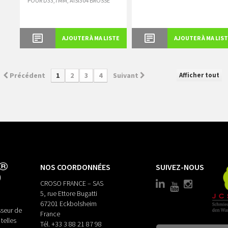
POUR D33,7MM, AISI304 BROSSE
AJOUTER À MA LISTE
AJOUTER À MA LIS
Afficher tout
Précédent
1
2
3
4
Suivant
NOS COORDONNÉES
SUIVEZ-NOUS
CROSO FRANCE – SAS
5, rue Ettore Bugatti
67201 Eckbolsheim
seur de
France
telles
Tél.
+33 3 88 21 87 98