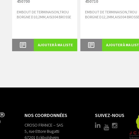
450700
450710
EMBOUT DE TERMINAISON,TROU
EMBOUT DE TERMINAISON,TROU
BORGNE D10,2MM,AISI304 BROSSE
BORGNE D12,2MM,AISI304 BROSS
AJOUTER À MA LISTE
AJOUTER À MA LIS
NOS COORDONNÉES
SUIVEZ-NOUS
CROSO FRANCE – SAS
5, rue Ettore Bugatti
67201 Eckbolsheim