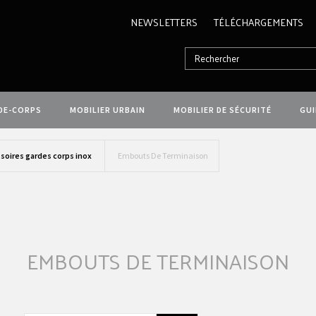
NEWSLETTERS
TÉLÉCHARGEMENTS
DE-CORPS
MOBILIER URBAIN
MOBILIER DE SÉCURITÉ
GU
soires gardes corps inox
Embouts De Terminaison
EMBOUTS DE TERMINAISON