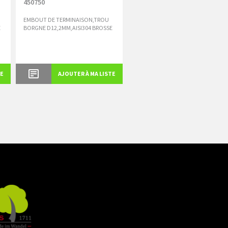
450750
EMBOUT DE TERMINAISON,TROU
E
BORGNE D12,2MM,AISI304 BROSSE
TE
AJOUTER À MA LISTE