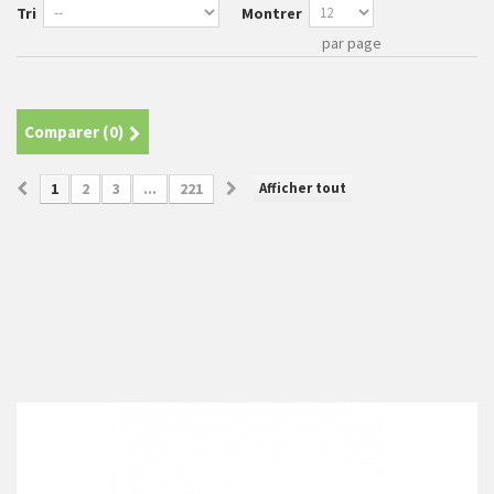
Tri
Montrer
par page
Comparer (
0
)
Afficher tout
1
2
3
...
221