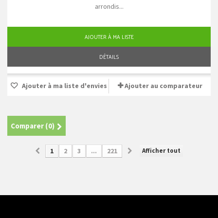
arrondis...
AJOUTER À MA LISTE
DÉTAILS
Ajouter à ma liste d'envies
Ajouter au comparateur
Comparer (
0
)
Afficher tout
1
2
3
...
221