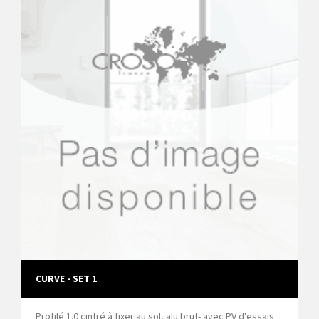
CURVE - SET 1
Profilé 1.0 cintré à fixer au sol, alu brut- avec PV d'essais