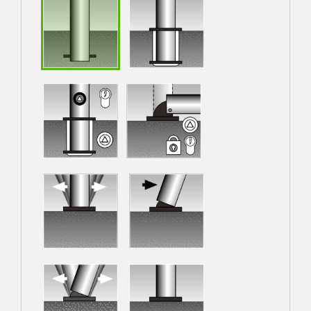
Fixé dans un
fourreau,
amovible, sans
Embase à sceller
verrouillage
fixé dans un
embase sur
fourreau,
platine 200 x 100
amovible, avec
mm, basculable,
verrouillage
avec verrouillage
sur platine avec
sur platine à
pointe de
ressort
rupture