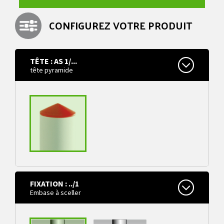
CONFIGUREZ VOTRE PRODUIT
TÊTE : AS 1/...
tête pyramide
FIXATION : ../1
tête pyramide
Embase à sceller