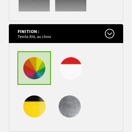
sur platine à
embase sur
ressort avec
platine 200 x 200
pointe de
mm mm à
FINITION :
rupture
cheviller
Teinte RAL au choix
Teinte RAL au
choix
rouge/blanc