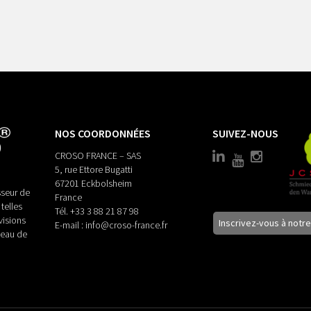
NOS COORDONNÉES
SUIVEZ-NOUS
CROSO FRANCE – SAS
5, rue Ettore Bugatti
67201 Eckbolsheim
seur de
France
telles
Tél.
+33 3 88 21 87 98
visions
Inscrivez-vous à notr
E-mail :
info@croso-france.fr
veau de