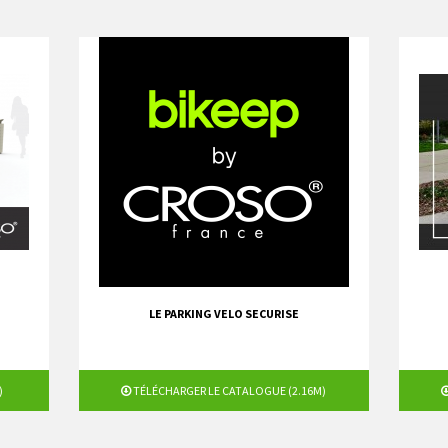
LE PARKING VELO SECURISE
)
TÉLÉCHARGER LE CATALOGUE (2.16M)