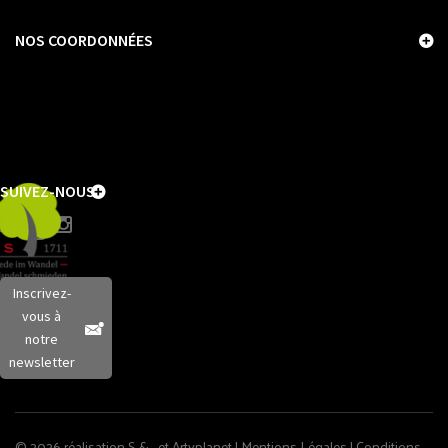
NOS COORDONNÉES
SUIVEZ-NOUS
Inscrivez-
vous à
notre
newsletter
© 2026 réalisation S &… et
Artyplanet
|
Mentions Légales
|
Conditions