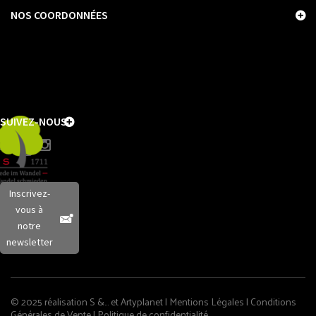
NOS COORDONNÉES
SUIVEZ-NOUS
Inscrivez-
vous à
notre
newsletter
© 2025 réalisation S &… et
Artyplanet
|
Mentions Légales
|
Conditions
Générales de Vente
|
Politique de confidentialité