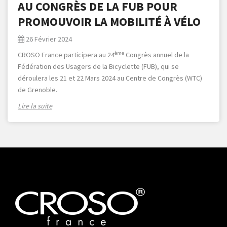
AU CONGRÈS DE LA FUB POUR
PROMOUVOIR LA MOBILITÉ À VÉLO
26 Février 2024
ème
CROSO France participera au 24
Congrès annuel de la
Fédération des Usagers de la Bicyclette (FUB), qui se
déroulera les 21 et 22 Mars 2024 au Centre de Congrès (WTC)
de Grenoble.
Lire la suite